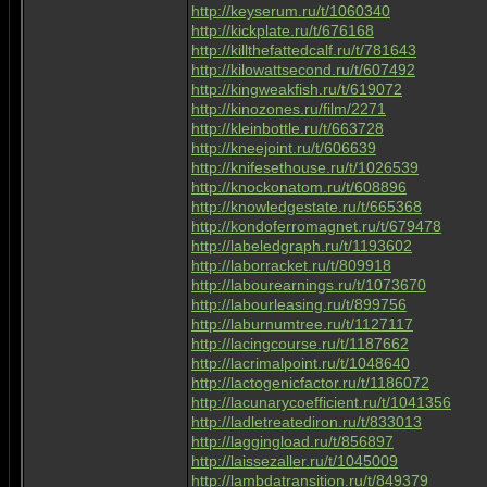
http://keyserum.ru/t/1060340
http://kickplate.ru/t/676168
http://killthefattedcalf.ru/t/781643
http://kilowattsecond.ru/t/607492
http://kingweakfish.ru/t/619072
http://kinozones.ru/film/2271
http://kleinbottle.ru/t/663728
http://kneejoint.ru/t/606639
http://knifesethouse.ru/t/1026539
http://knockonatom.ru/t/608896
http://knowledgestate.ru/t/665368
http://kondoferromagnet.ru/t/679478
http://labeledgraph.ru/t/1193602
http://laborracket.ru/t/809918
http://labourearnings.ru/t/1073670
http://labourleasing.ru/t/899756
http://laburnumtree.ru/t/1127117
http://lacingcourse.ru/t/1187662
http://lacrimalpoint.ru/t/1048640
http://lactogenicfactor.ru/t/1186072
http://lacunarycoefficient.ru/t/1041356
http://ladletreatediron.ru/t/833013
http://laggingload.ru/t/856897
http://laissezaller.ru/t/1045009
http://lambdatransition.ru/t/849379