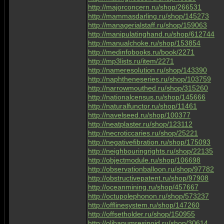
http://majorconcern.ru/shop/266531
http://mammasdarling.ru/shop/145273
http://managerialstaff.ru/shop/159063
http://manipulatinghand.ru/shop/612744
http://manualchoke.ru/shop/153854
http://medinfobooks.ru/book/2271
http://mp3lists.ru/item/2271
http://nameresolution.ru/shop/143390
http://naphtheneseries.ru/shop/103759
http://narrowmouthed.ru/shop/315260
http://nationalcensus.ru/shop/145666
http://naturalfunctor.ru/shop/11461
http://navelseed.ru/shop/100377
http://neatplaster.ru/shop/123112
http://necroticcaries.ru/shop/25221
http://negativefibration.ru/shop/175093
http://neighbouringrights.ru/shop/22135
http://objectmodule.ru/shop/106698
http://observationballoon.ru/shop/97782
http://obstructivepatent.ru/shop/97908
http://oceanmining.ru/shop/457667
http://octupolephonon.ru/shop/573237
http://offlinesystem.ru/shop/147260
http://offsetholder.ru/shop/150955
http://olibanumresinoid.ru/shop/30614