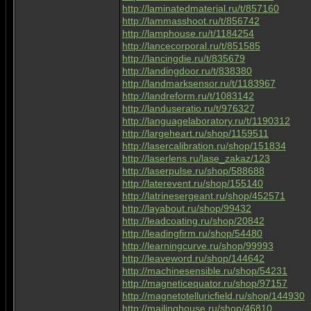
http://laminatedmaterial.ru/t/857160
http://lammasshoot.ru/t/856742
http://lamphouse.ru/t/1184254
http://lancecorporal.ru/t/851585
http://lancingdie.ru/t/835679
http://landingdoor.ru/t/838380
http://landmarksensor.ru/t/1183967
http://landreform.ru/t/1083142
http://landuseratio.ru/t/976327
http://languagelaboratory.ru/t/1190312
http://largeheart.ru/shop/1159511
http://lasercalibration.ru/shop/151834
http://laserlens.ru/lase_zakaz/123
http://laserpulse.ru/shop/588688
http://laterevent.ru/shop/155140
http://latrinesergeant.ru/shop/452571
http://layabout.ru/shop/99432
http://leadcoating.ru/shop/20842
http://leadingfirm.ru/shop/54480
http://learningcurve.ru/shop/99993
http://leaveword.ru/shop/144642
http://machinesensible.ru/shop/54231
http://magneticequator.ru/shop/97157
http://magnetotelluricfield.ru/shop/144930
http://mailinghouse.ru/shop/46810