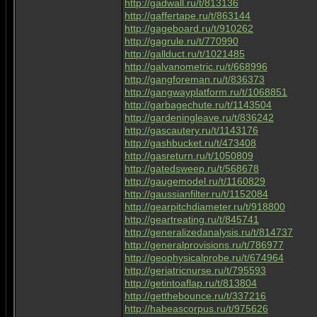
http://gadwall.ru/t/813136
http://gaffertape.ru/t/863144
http://gageboard.ru/t/910262
http://gagrule.ru/t/770990
http://gallduct.ru/t/1021485
http://galvanometric.ru/t/668996
http://gangforeman.ru/t/836373
http://gangwayplatform.ru/t/1068851
http://garbagechute.ru/t/1143504
http://gardeningleave.ru/t/836242
http://gascautery.ru/t/1143176
http://gashbucket.ru/t/473408
http://gasreturn.ru/t/1050809
http://gatedsweep.ru/t/568678
http://gaugemodel.ru/t/1160829
http://gaussianfilter.ru/t/1152084
http://gearpitchdiameter.ru/t/918800
http://geartreating.ru/t/845741
http://generalizedanalysis.ru/t/814737
http://generalprovisions.ru/t/786977
http://geophysicalprobe.ru/t/674964
http://geriatricnurse.ru/t/795593
http://getintoaflap.ru/t/813804
http://getthebounce.ru/t/337216
http://habeascorpus.ru/t/975626