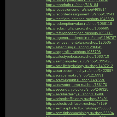
http://readingmagnifier.ru/shop/86496
http://rearchain.ru/shop/318184
http://recessioncone.ru/shop/469514
http://recordedassignment.ru/shop/13941
http://rectifiersubstation.ru/shop/1046308
http://redemptionvalue.ru/shop/1058118
http://reducingflange.ru/shop/1066685
http://referenceantigen.ru/shop/1692113
http://regeneratedprotein.ru/shop/1198787
http://reinvestmentplan.ru/shop/120535
http://safedrilling.ru/shop/1296045
http://sagprofile.ru/shop/1033708
http://salestypelease.ru/shop/1063719
http://samplinginterval.ru/shop/1399426
http://satellitehydrology.ru/shop/1407212
http://scarcecommodity.ru/shop/1422997
http://scrapermat.ru/shop/1215991
http://screwingunit.ru/shop/1487236
http://seawaterpump.ru/shop/166170
http://secondaryblock.ru/shop/246328
http://secularclergy.ru/shop/106406
http://seismicefficiency.ru/shop/39491
http://selectivediffuser.ru/shop/47159
http://semiasphalticflux.ru/shop/396868
http://semifinishmachining.ru/shop/65894