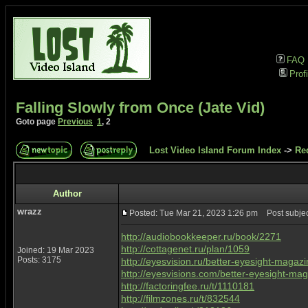
FAQ
Profi
Falling Slowly from Once (Jate Vid)
Goto page
Previous
1
,
2
Lost Video Island Forum Index
->
Re
Author
wrazz
Posted: Tue Mar 21, 2023 1:26 pm
Post subjec
http://audiobookkeeper.ru/book/2271
http://cottagenet.ru/plan/1059
Joined: 19 Mar 2023
Posts: 3175
http://eyesvision.ru/better-eyesight-magaz
http://eyesvisions.com/better-eyesight-ma
http://factoringfee.ru/t/1110181
http://filmzones.ru/t/832544