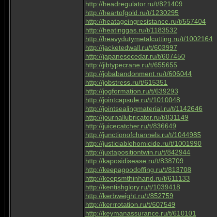
http://headregulator.ru/t/821409
http://heartofgold.ru/t/1230295
http://heatageingresistance.ru/t/557404
http://heatinggas.ru/t/1183532
http://heavydutymetalcutting.ru/t/1002164
http://jacketedwall.ru/t/603997
http://japanesecedar.ru/t/607450
http://jibtypecrane.ru/t/655655
http://jobabandonment.ru/t/606044
http://jobstress.ru/t/615351
http://jogformation.ru/t/639293
http://jointcapsule.ru/t/1010048
http://jointsealingmaterial.ru/t/1142646
http://journallubricator.ru/t/831149
http://juicecatcher.ru/t/836649
http://junctionofchannels.ru/t/1044985
http://justiciablehomicide.ru/t/1001990
http://juxtapositiontwin.ru/t/842944
http://kaposidisease.ru/t/838709
http://keepagoodoffing.ru/t/813708
http://keepsmthinhand.ru/t/611133
http://kentishglory.ru/t/1039418
http://kerbweight.ru/t/852759
http://kerrrotation.ru/t/607549
http://keymanassurance.ru/t/610101