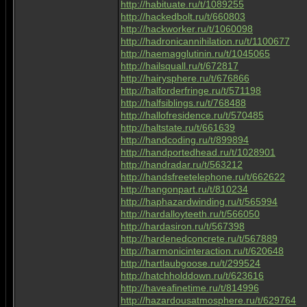
http://habituate.ru/t/1089255
http://hackedbolt.ru/t/660803
http://hackworker.ru/t/1060098
http://hadronicannihilation.ru/t/1100677
http://haemagglutinin.ru/t/1045065
http://hailsquall.ru/t/672817
http://hairysphere.ru/t/676866
http://halforderfringe.ru/t/571198
http://halfsiblings.ru/t/768488
http://hallofresidence.ru/t/570485
http://haltstate.ru/t/661639
http://handcoding.ru/t/899894
http://handportedhead.ru/t/1028901
http://handradar.ru/t/563212
http://handsfreetelephone.ru/t/662622
http://hangonpart.ru/t/810234
http://haphazardwinding.ru/t/565994
http://hardalloyteeth.ru/t/566050
http://hardasiron.ru/t/567398
http://hardenedconcrete.ru/t/567889
http://harmonicinteraction.ru/t/620648
http://hartlaubgoose.ru/t/299524
http://hatchholddown.ru/t/623616
http://haveafinetime.ru/t/814996
http://hazardousatmosphere.ru/t/629764