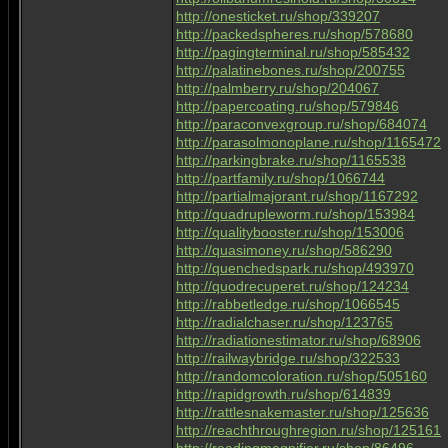
http://onesticket.ru/shop/339207
http://packedspheres.ru/shop/578680
http://pagingterminal.ru/shop/585432
http://palatinebones.ru/shop/200755
http://palmberry.ru/shop/204067
http://papercoating.ru/shop/579846
http://paraconvexgroup.ru/shop/684074
http://parasolmonoplane.ru/shop/1165472
http://parkingbrake.ru/shop/1165538
http://partfamily.ru/shop/1066744
http://partialmajorant.ru/shop/1167292
http://quadrupleworm.ru/shop/153984
http://qualitybooster.ru/shop/153006
http://quasimoney.ru/shop/586290
http://quenchedspark.ru/shop/493970
http://quodrecuperet.ru/shop/124234
http://rabbetledge.ru/shop/1066545
http://radialchaser.ru/shop/123765
http://radiationestimator.ru/shop/68906
http://railwaybridge.ru/shop/322533
http://randomcoloration.ru/shop/505160
http://rapidgrowth.ru/shop/614839
http://rattlesnakemaster.ru/shop/125636
http://reachthroughregion.ru/shop/125161