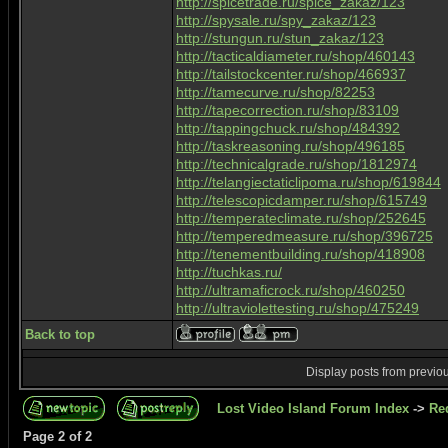
http://spicetrade.ru/spice_zakaz/123
http://spysale.ru/spy_zakaz/123
http://stungun.ru/stun_zakaz/123
http://tacticaldiameter.ru/shop/460143
http://tailstockcenter.ru/shop/466937
http://tamecurve.ru/shop/82253
http://tapecorrection.ru/shop/83109
http://tappingchuck.ru/shop/484392
http://taskreasoning.ru/shop/496185
http://technicalgrade.ru/shop/1812974
http://telangiectaticlipoma.ru/shop/619844
http://telescopicdamper.ru/shop/615749
http://temperateclimate.ru/shop/252645
http://temperedmeasure.ru/shop/396725
http://tenementbuilding.ru/shop/418908
http://tuchkas.ru/
http://ultramaficrock.ru/shop/460250
http://ultraviolettesting.ru/shop/475249
Back to top
Display posts from previo
Lost Video Island Forum Index
->
Re
Page
2
of
2