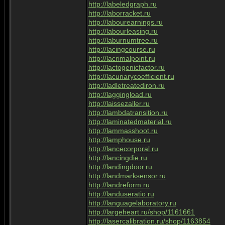
http://labeledgraph.ru
http://laborracket.ru
http://labourearnings.ru
http://labourleasing.ru
http://laburnumtree.ru
http://lacingcourse.ru
http://lacrimalpoint.ru
http://lactogenicfactor.ru
http://lacunarycoefficient.ru
http://ladletreatediron.ru
http://laggingload.ru
http://laissezaller.ru
http://lambdatransition.ru
http://laminatedmaterial.ru
http://lammasshoot.ru
http://lamphouse.ru
http://lancecorporal.ru
http://lancingdie.ru
http://landingdoor.ru
http://landmarksensor.ru
http://landreform.ru
http://landuseratio.ru
http://languagelaboratory.ru
http://largeheart.ru/shop/1161661
http://lasercalibration.ru/shop/1163854