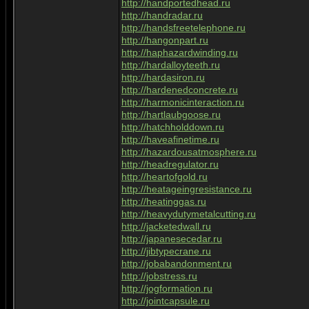
http://handportedhead.ru
http://handradar.ru
http://handsfreetelephone.ru
http://hangonpart.ru
http://haphazardwinding.ru
http://hardalloyteeth.ru
http://hardasiron.ru
http://hardenedconcrete.ru
http://harmonicinteraction.ru
http://hartlaubgoose.ru
http://hatchholddown.ru
http://haveafinetime.ru
http://hazardousatmosphere.ru
http://headregulator.ru
http://heartofgold.ru
http://heatageingresistance.ru
http://heatinggas.ru
http://heavydutymetalcutting.ru
http://jacketedwall.ru
http://japanesecedar.ru
http://jibtypecrane.ru
http://jobabandonment.ru
http://jobstress.ru
http://jogformation.ru
http://jointcapsule.ru