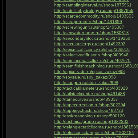
http://samplinginterval.ru/shop/1875961
http://satellitehydrology.ru/shop/1897855
http://scarcecommodity.ru/shop/1493653
http://scrapermat.ru/shop/1481699
http://screwingunit.ru/shop/1495387
http://seawaterpump.ru/shop/1560618
http://secondaryblock.ru/shop/1419269
http://secularclergy.ru/shop/1492392
http://seismicefficiency.ru/shop/339818
http://selectivediffuser.ru/shop/400948
http://semiasphalticflux.ru/shop/402678
http://semifinishmachining.ru/shop/168810
http://spicetrade.ru/spice_zakaz/998
http://spysale.ru/spy_zakaz/998
http://stungun.ru/stun_zakaz/998
http://tacticaldiameter.ru/shop/483929
http://tailstockcenter.ru/shop/491488
http://tamecurve.ru/shop/499337
http://tapecorrection.ru/shop/502294
http://tappingchuck.ru/shop/488723
http://taskreasoning.ru/shop/500120
http://technicalgrade.ru/shop/1822933
http://telangiectaticlipoma.ru/shop/188153
http://telescopicdamper.ru/shop/1902194