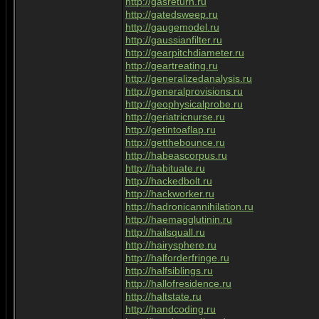
http://gasreturn.ru
http://gatedsweep.ru
http://gaugemodel.ru
http://gaussianfilter.ru
http://gearpitchdiameter.ru
http://geartreating.ru
http://generalizedanalysis.ru
http://generalprovisions.ru
http://geophysicalprobe.ru
http://geriatricnurse.ru
http://getintoaflap.ru
http://getthebounce.ru
http://habeascorpus.ru
http://habituate.ru
http://hackedbolt.ru
http://hackworker.ru
http://hadronicannihilation.ru
http://haemagglutinin.ru
http://hailsquall.ru
http://hairysphere.ru
http://halforderfringe.ru
http://halfsiblings.ru
http://hallofresidence.ru
http://haltstate.ru
http://handcoding.ru