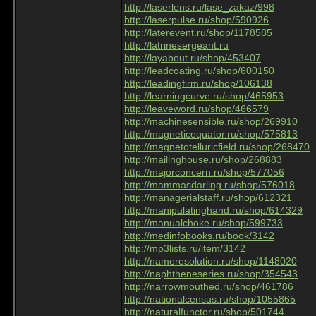
http://laserlens.ru/lase_zakaz/998
http://laserpulse.ru/shop/590926
http://laterevent.ru/shop/1178585
http://latrinesergeant.ru
http://layabout.ru/shop/453407
http://leadcoating.ru/shop/600150
http://leadingfirm.ru/shop/106138
http://learningcurve.ru/shop/465953
http://leaveword.ru/shop/466579
http://machinesensible.ru/shop/269910
http://magneticequator.ru/shop/575813
http://magnetotelluricfield.ru/shop/268470
http://mailinghouse.ru/shop/268883
http://majorconcern.ru/shop/577056
http://mammasdarling.ru/shop/576018
http://managerialstaff.ru/shop/612321
http://manipulatinghand.ru/shop/614329
http://manualchoke.ru/shop/599733
http://medinfobooks.ru/book/3142
http://mp3lists.ru/item/3142
http://nameresolution.ru/shop/1148020
http://naphtheneseries.ru/shop/354543
http://narrowmouthed.ru/shop/461786
http://nationalcensus.ru/shop/1055865
http://naturalfunctor.ru/shop/501744