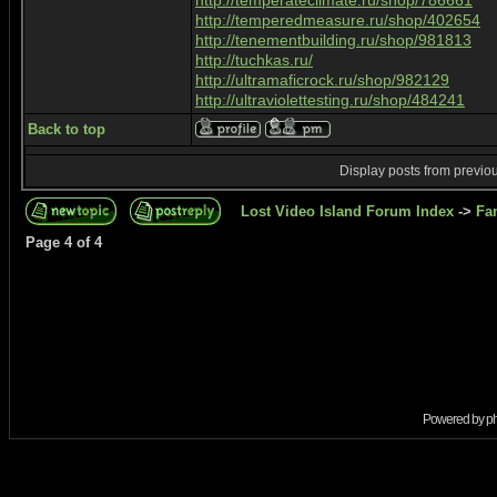
http://temperateclimate.ru/shop/786661
http://temperedmeasure.ru/shop/402654
http://tenementbuilding.ru/shop/981813
http://tuchkas.ru/
http://ultramaficrock.ru/shop/982129
http://ultraviolettesting.ru/shop/484241
Back to top
Display posts from previo
Lost Video Island Forum Index
->
Fa
Page
4
of
4
Powered by
p