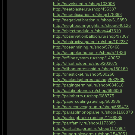
http://navelseed.ru/shop/103006
http://neatplaster.ru/shop/455387
http://necroticcaries.ru/shop/178368
http://negativefibration.ru/shop/615859
http://neighbouringrights.ru/shop/640126
http://objectmodule.ru/shop/447310
http://observationballoon.ru/shop/97307
http://obstructivepatent.ru/shop/102237
http://oceanmining.ru/shop/570468
http://octupolephonon.ru/shop/571436
http://offlinesystem.ru/shop/149052
http://offsetholder.ru/shop/203079
http://olibanumresinoid.ru/shop/150169
http://onesticket.ru/shop/580260
http://packedspheres.ru/shop/582535
http://pagingterminal.ru/shop/684618
http://palatinebones.ru/shop/683936
http://palmberry.ru/shop/688775
http://papercoating.ru/shop/583986
http://paraconvexgroup.ru/shop/689478
http://parasolmonoplane.ru/shop/1168879
http://parkingbrake.ru/shop/1168885
http://partfamily.ru/shop/1173889
http://partialmajorant.ru/shop/1172964
http://quadrupleworm.ru/shop/1543051