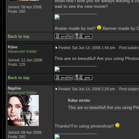
Ahah And i love you for always leaving a 
wait to see the new movie!!
Joined: 08 Apr 2008
Posts: 260
_________________
Avatar made by me!!
Banner made by C
Back to top
Kdee
Posted: Sat Jun 14, 2008 1:44 pm
Post subject
Advanced Vidder
This are so beautiful! Are you using Phot
Joined: 12 Jun 2008
_________________
Posts: 125
Back to top
Naphie
Posted: Sat Jun 14, 2008 2:26 pm
Post subject
Advanced Vidder
Kdee wrote:
This are so beautiful! Are you using P
Thanks!!I'm using photoshop!!
_________________
Joined: 08 Apr 2008
Posts: 260