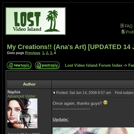
FAQ
Profi
My Creations!! (Ana's Art) [UPDATED 14 
Goto page
Previous
1
,
2
,
3
,
4
Lost Video Island Forum Index
->
Fa
Author
Naphie
Posted: Sat Jun 14, 2008 8:57 am
Post subject
Advanced Vidder
Once again, thanks guys!!
-------------------------
Update: