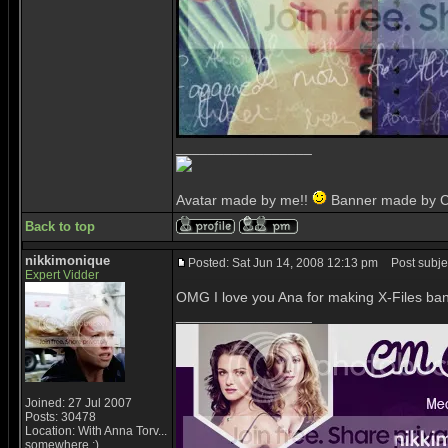
_________________
Avatar made by me!!
Banner made by C
Back to top
nikkimonique
Posted: Sat Jun 14, 2008 12:13 pm
Post subjec
Expert Vidder
OMG I love you Ana for making X-Files bann
_________________
Joined: 27 Jul 2007
Posts: 30478
Location: With Anna Torv...
somewhere ;)