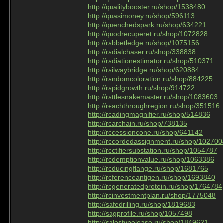
http://qualitybooster.ru/shop/1538480
http://quasimoney.ru/shop/596113
http://quenchedspark.ru/shop/634221
http://quodrecuperet.ru/shop/1072828
http://rabbetledge.ru/shop/1075156
http://radialchaser.ru/shop/338838
http://radiationestimator.ru/shop/510371
http://railwaybridge.ru/shop/620884
http://randomcoloration.ru/shop/884225
http://rapidgrowth.ru/shop/914722
http://rattlesnakemaster.ru/shop/1083603
http://reachthroughregion.ru/shop/351516
http://readingmagnifier.ru/shop/514836
http://rearchain.ru/shop/738135
http://recessioncone.ru/shop/641142
http://recordedassignment.ru/shop/102700
http://rectifiersubstation.ru/shop/1054787
http://redemptionvalue.ru/shop/1063386
http://reducingflange.ru/shop/1681765
http://referenceantigen.ru/shop/1693840
http://regeneratedprotein.ru/shop/1764784
http://reinvestmentplan.ru/shop/1775048
http://safedrilling.ru/shop/1819683
http://sagprofile.ru/shop/1057498
http://salestypelease.ru/shop/1849621