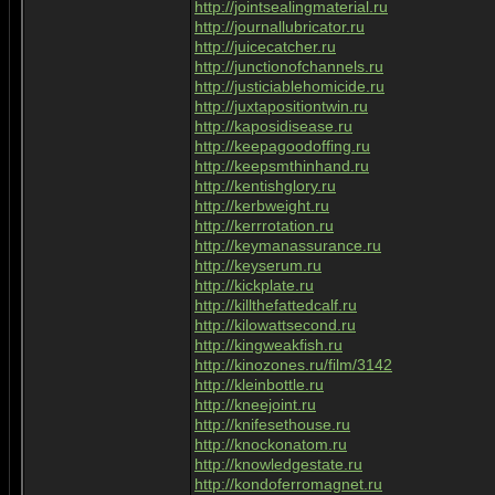
http://jointsealingmaterial.ru
http://journallubricator.ru
http://juicecatcher.ru
http://junctionofchannels.ru
http://justiciablehomicide.ru
http://juxtapositiontwin.ru
http://kaposidisease.ru
http://keepagoodoffing.ru
http://keepsmthinhand.ru
http://kentishglory.ru
http://kerbweight.ru
http://kerrrotation.ru
http://keymanassurance.ru
http://keyserum.ru
http://kickplate.ru
http://killthefattedcalf.ru
http://kilowattsecond.ru
http://kingweakfish.ru
http://kinozones.ru/film/3142
http://kleinbottle.ru
http://kneejoint.ru
http://knifesethouse.ru
http://knockonatom.ru
http://knowledgestate.ru
http://kondoferromagnet.ru